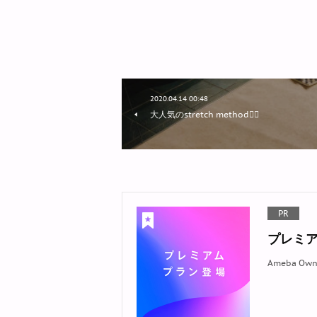
2020.04.14 00:48
大人気のstretch method🧘‍♀️
PR
プレミ
Ameba 