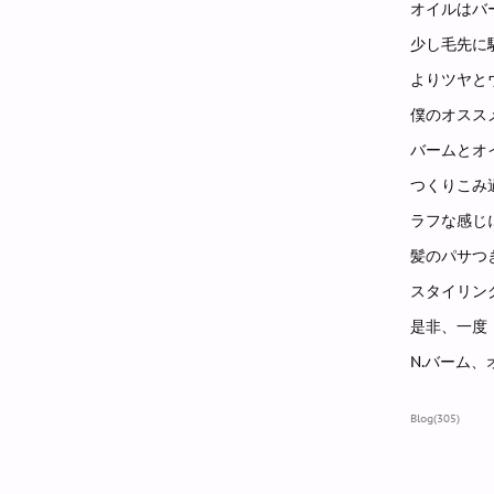
オイルはバ
少し毛先に
よりツヤと
僕のオスス
バームとオ
つくりこみ
ラフな感じ
髪のパサつ
スタイリン
是非、一度
N.バーム
Blog
(
305
)